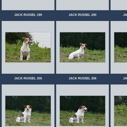
JACK RUSSEL 199
JACK RUSSEL 200
JA
JACK RUSSEL 205
JACK RUSSEL 206
JA