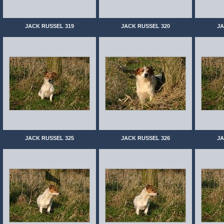
JACK RUSSEL 319
JACK RUSSEL 320
JA
JACK RUSSEL 325
JACK RUSSEL 326
JA