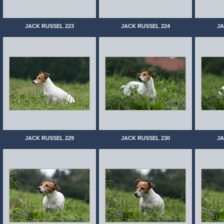
JACK RUSSEL 223
JACK RUSSEL 224
JA
JACK RUSSEL 229
JACK RUSSEL 230
JA