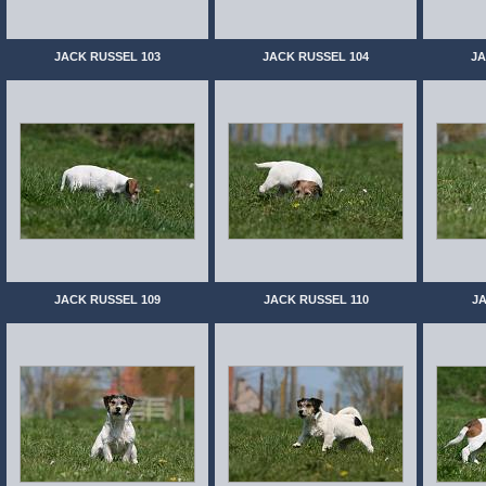
JACK RUSSEL 103
JACK RUSSEL 104
JA
JACK RUSSEL 109
JACK RUSSEL 110
JA