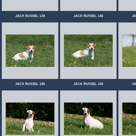
JACK RUSSEL 139
JACK RUSSEL 140
JA
JACK RUSSEL 145
JACK RUSSEL 146
JA