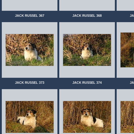
JACK RUSSEL 367
JACK RUSSEL 368
JA
JACK RUSSEL 373
JACK RUSSEL 374
JA