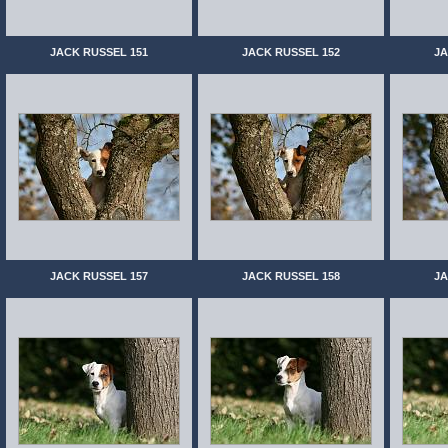
JACK RUSSEL 151
JACK RUSSEL 152
JA
JACK RUSSEL 157
JACK RUSSEL 158
JA