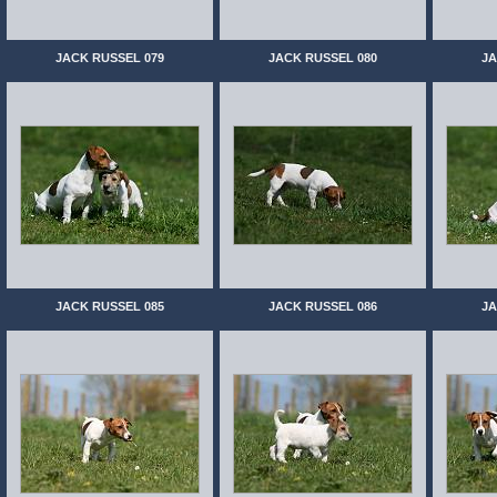
JACK RUSSEL 079
JACK RUSSEL 080
JA
JACK RUSSEL 085
JACK RUSSEL 086
JA