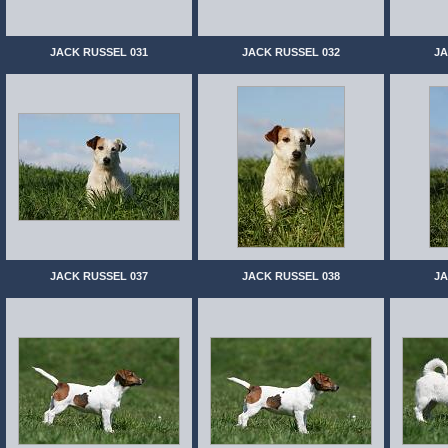
JACK RUSSEL 031
JACK RUSSEL 032
JA
JACK RUSSEL 037
JACK RUSSEL 038
JA