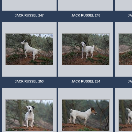
JACK RUSSEL 247
JACK RUSSEL 248
JA
JACK RUSSEL 253
JACK RUSSEL 254
JA