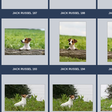
JACK RUSSEL 187
JACK RUSSEL 188
JA
JACK RUSSEL 193
JACK RUSSEL 194
JA