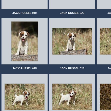
JACK RUSSEL 019
JACK RUSSEL 020
JA
JACK RUSSEL 025
JACK RUSSEL 026
JA